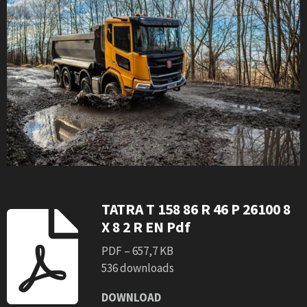
TATRA T 158 86 R 46 P 26100 8
X 8 2 R EN Pdf
PDF – 657,7 KB
536 downloads
DOWNLOAD