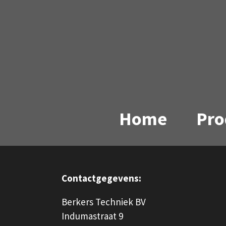
Ga
direct
naar
de
hoofdinhoud
Home
Pro
Contactgegevens:
Berkers Techniek BV
Indumastraat 9