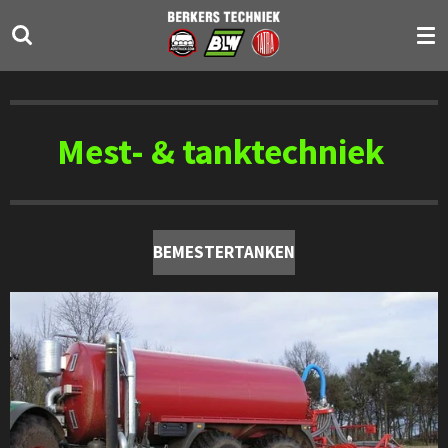
Ga
direct
naar
de
hoofdinhoud
Mest- & tanktechniek
BEMESTERTANKEN